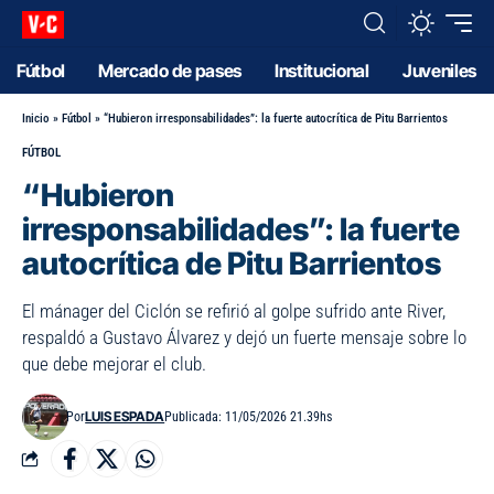
Fútbol
Mercado de pases
Institucional
Juveniles
Inicio
»
Fútbol
»
“Hubieron irresponsabilidades”: la fuerte autocrítica de Pitu Barrientos
FÚTBOL
“Hubieron
irresponsabilidades”: la fuerte
autocrítica de Pitu Barrientos
El mánager del Ciclón se refirió al golpe sufrido ante River,
respaldó a Gustavo Álvarez y dejó un fuerte mensaje sobre lo
que debe mejorar el club.
LUIS ESPADA
Por
Publicada: 11/05/2026 21.39hs