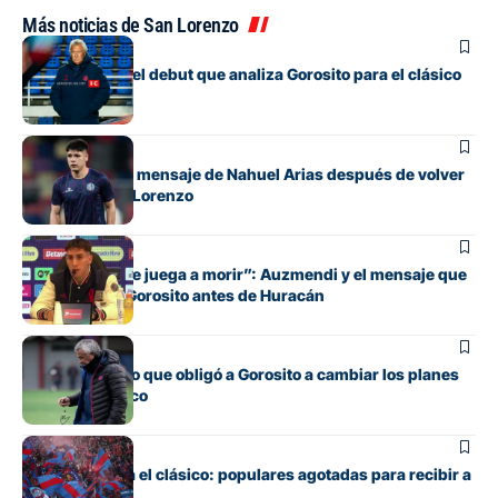
Más noticias de San Lorenzo
Fútbol
Los cambios y el debut que analiza Gorosito para el clásico
con Huracán
Fútbol
El conmovedor mensaje de Nahuel Arias después de volver
a jugar en San Lorenzo
Fútbol
“Cada pelota se juega a morir”: Auzmendi y el mensaje que
transmitió de Gorosito antes de Huracán
Fútbol
El contratiempo que obligó a Gorosito a cambiar los planes
antes del clásico
Fútbol
Boedo ya juega el clásico: populares agotadas para recibir a
Huracán