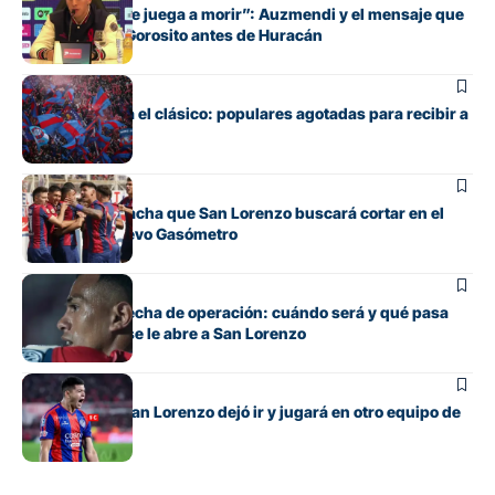
“Cada pelota se juega a morir”: Auzmendi y el mensaje que
transmitió de Gorosito antes de Huracán
Fútbol
Boedo ya juega el clásico: populares agotadas para recibir a
Huracán
Fútbol
La incómoda racha que San Lorenzo buscará cortar en el
clásico del Nuevo Gasómetro
Fútbol
Barrios tiene fecha de operación: cuándo será y qué pasa
con cupo que se le abre a San Lorenzo
Fútbol
El lateral que San Lorenzo dejó ir y jugará en otro equipo de
Primera