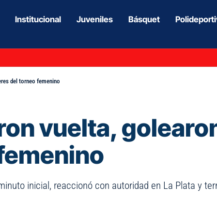
Institucional
Juveniles
Básquet
Polideport
deres del torneo femenino
eron vuelta, golearo
o femenino
inuto inicial, reaccionó con autoridad en La Plata y te