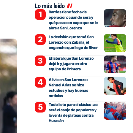
Lo más leído
Barrios tiene fecha de
operación: cuándo será y
qué pasa con cupo que se le
abre a San Lorenzo
La decisión que tomó San
Lorenzo con Zaballa, el
enganche que llegó de River
El lateral que San Lorenzo
dejó ir y jugará en otro
equipo de Primera
Alivio en San Lorenzo:
Nahuel Arias se hizo
estudios y hay buenas
noticias
Todo listo para el clásico: así
será el canje de populares y
la venta de plateas contra
Huracán