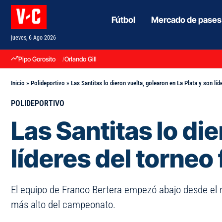
Fútbol
Mercado de pases
jueves, 6 Ago 2026
Pipo Gorosito
Orlando Gill
Inicio
»
Polideportivo
»
Las Santitas lo dieron vuelta, golearon en La Plata y son lí
POLIDEPORTIVO
Las Santitas lo di
líderes del torne
El equipo de Franco Bertera empezó abajo desde el m
más alto del campeonato.