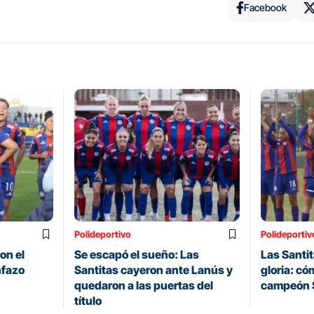
Facebook
Polideportivo
Polideportiv
on el
Se escapó el sueño: Las
Las Santit
nfazo
Santitas cayeron ante Lanús y
gloria: có
quedaron a las puertas del
campeón 
título