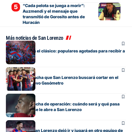
“Cada pelota se juega a morir”:
Auzmendi y el mensaje que
transmitió de Gorosito antes de
Huracán
Más noticias de San Lorenzo
Fútbol
Boedo ya juega el clásico: populares agotadas para recibir a
Huracán
Fútbol
La incómoda racha que San Lorenzo buscará cortar en el
clásico del Nuevo Gasómetro
Fútbol
Barrios tiene fecha de operación: cuándo será y qué pasa
con cupo que se le abre a San Lorenzo
Fútbol
El lateral que San Lorenzo dejó ir y jugará en otro equipo de