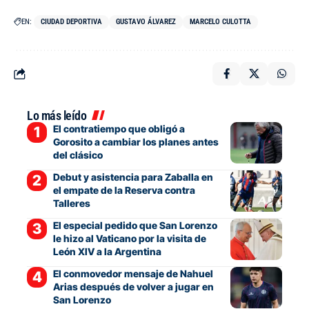
EN:
CIUDAD DEPORTIVA
GUSTAVO ÁLVAREZ
MARCELO CULOTTA
Lo más leído
El contratiempo que obligó a
Gorosito a cambiar los planes antes
del clásico
Debut y asistencia para Zaballa en
el empate de la Reserva contra
Talleres
El especial pedido que San Lorenzo
le hizo al Vaticano por la visita de
León XIV a la Argentina
El conmovedor mensaje de Nahuel
Arias después de volver a jugar en
San Lorenzo