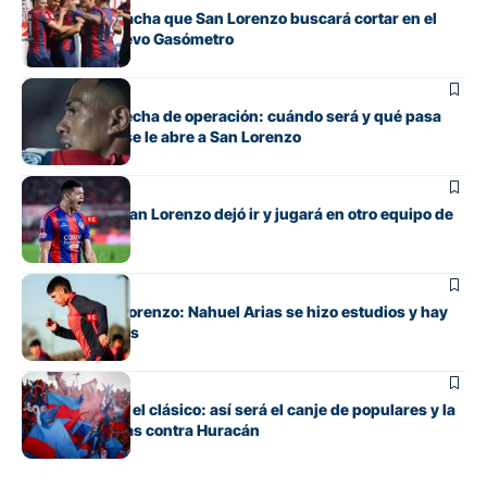
La incómoda racha que San Lorenzo buscará cortar en el
clásico del Nuevo Gasómetro
Fútbol
Barrios tiene fecha de operación: cuándo será y qué pasa
con cupo que se le abre a San Lorenzo
Fútbol
El lateral que San Lorenzo dejó ir y jugará en otro equipo de
Primera
Fútbol
Alivio en San Lorenzo: Nahuel Arias se hizo estudios y hay
buenas noticias
Fútbol
Todo listo para el clásico: así será el canje de populares y la
venta de plateas contra Huracán