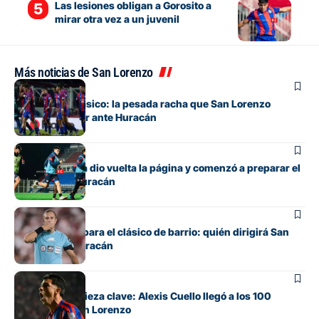
Las lesiones obligan a Gorosito a
mirar otra vez a un juvenil
Más noticias de San Lorenzo
Fútbol
Otra vez un clásico: la pesada racha que San Lorenzo
intentará cortar ante Huracán
Fútbol
San Lorenzo ya dio vuelta la página y comenzó a preparar el
clásico ante Huracán
Fútbol
Ya hay árbitro para el clásico de barrio: quién dirigirá San
Lorenzo vs. Huracán
Fútbol
De apuesta a pieza clave: Alexis Cuello llegó a los 100
partidos en San Lorenzo