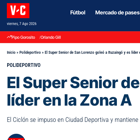
Fútbol
Mercado de pases
viernes, 7 Ago 2026
Pipo Gorosito
Orlando Gill
Inicio
»
Polideportivo
»
El Super Senior de San Lorenzo goleó a Ituzaingó y es líder 
POLIDEPORTIVO
El Super Senior de
líder en la Zona A
El Ciclón se impuso en Ciudad Deportiva y mantiene pu