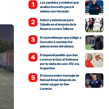
Los cambios y el debut que
analiza Gorosito para el
clásico con Huracán
Debut y asistencia para
Zaballa en el empate de la
Reserva contra Talleres
El contratiempo que obligó a
Gorosito a cambiar los
planes antes del clásico
El especial pedido que San
Lorenzo le hizo al Vaticano
por la visita de León XIV a la
Argentina
El conmovedor mensaje de
Nahuel Arias después de
volver a jugar en San
Lorenzo