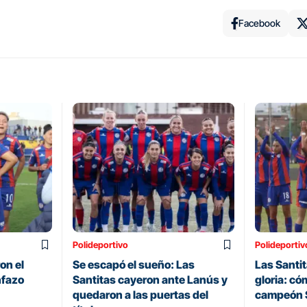
Facebook
Polideportivo
Polideportiv
on el
Se escapó el sueño: Las
Las Santit
nfazo
Santitas cayeron ante Lanús y
gloria: có
quedaron a las puertas del
campeón 