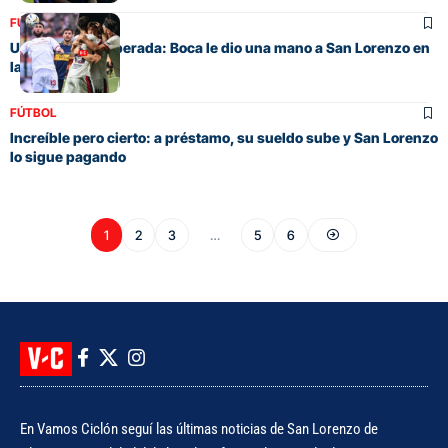
FÚTBOL
Una ayuda inesperada: Boca le dio una mano a San Lorenzo en
la tabla anual
FÚTBOL
Increíble pero cierto: a préstamo, su sueldo sube y San Lorenzo
lo sigue pagando
1
2
3
…
5
6
En Vamos Ciclón seguí las últimas noticias de San Lorenzo de