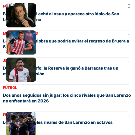
FÚTBOL
Barracas Central echó a Insua y aparece otro ídolo de San
Lorenzo en escena
MERCADO DE PASES
La llamativa maniobra que podría evitar el regreso de Bruera a
San Lorenzo
JUVENILES
Del susto al triunfo: la Reserva le ganó a Barracas tras un
momento de tensión
FÚTBOL
Dos años seguidos sin jugar: los cinco rivales que San Lorenzo
no enfrentará en 2026
FÚTBOL
Los cuatro posibles rivales de San Lorenzo en octavos