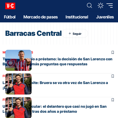
Fútbol
Mercado de pases
Institucional
Juveniles
Barracas Central
MERCADO DE PASES
Tres años y medio a préstamo: la decisión de San Lorenzo con
Bruera que deja más preguntas que respuestas
FÚTBOL
La historia se repite: Bruera se va otra vez de San Lorenzo a
¡Barracas!
FÚTBOL
Un regreso particular: el delantero que casi no jugó en San
Lorenzo y volvió tras dos años a préstamo