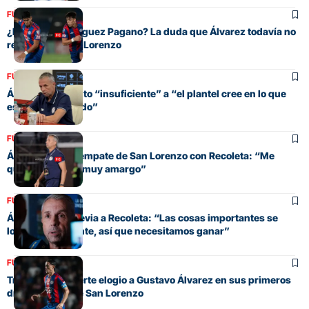
FÚTBOL
¿De Ritis o Rodríguez Pagano? La duda que Álvarez todavía no
resuelve en San Lorenzo
FÚTBOL
Álvarez: del punto “insuficiente” a “el plantel cree en lo que
estamos haciendo”
FÚTBOL
Álvarez, tras el empate de San Lorenzo con Recoleta: “Me
queda un sabor muy amargo”
FÚTBOL
Álvarez en la previa a Recoleta: “Las cosas importantes se
logran de visitante, así que necesitamos ganar”
FÚTBOL
Tripichio y el fuerte elogio a Gustavo Álvarez en sus primeros
días como DT de San Lorenzo