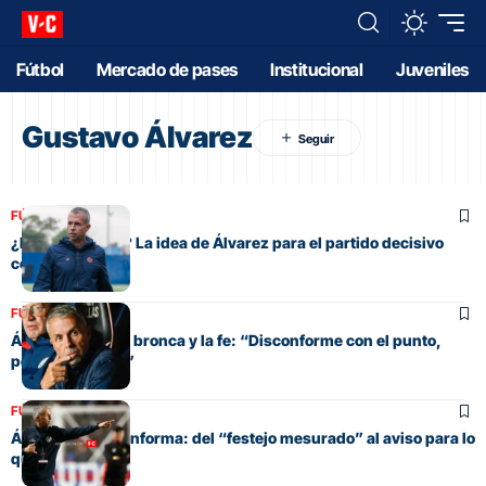
Fútbol
Mercado de pases
Institucional
Juveniles
Gustavo Álvarez
FÚTBOL
¿Los mismos 11? La idea de Álvarez para el partido decisivo
contra Platense
FÚTBOL
Álvarez, entre la bronca y la fe: “Disconforme con el punto,
pero se va a dar”
FÚTBOL
Álvarez no se conforma: del “festejo mesurado” al aviso para lo
que viene