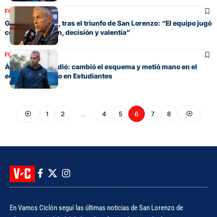
FÚTBOL
Gustavo Álvarez, tras el triunfo de San Lorenzo: “El equipo jugó
con garra, pasión, decisión y valentía”
FÚTBOL
Álvarez sorprendió: cambió el esquema y metió mano en el
equipo pensando en Estudiantes
1
2
…
4
5
6
7
8
En Vamos Ciclón seguí las últimas noticias de San Lorenzo de