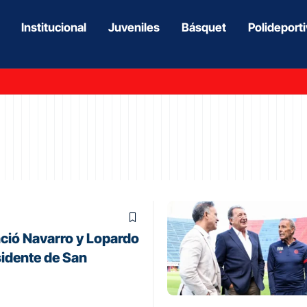
Institucional
Juveniles
Básquet
Polideport
ció Navarro y Lopardo
idente de San