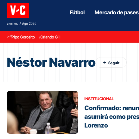
Fútbol
Mercado de pases
viernes, 7 Ago 2026
Pipo Gorosito
Orlando Gill
Néstor Navarro
INSTITUCIONAL
Confirmado: renun
asumirá como pres
Lorenzo