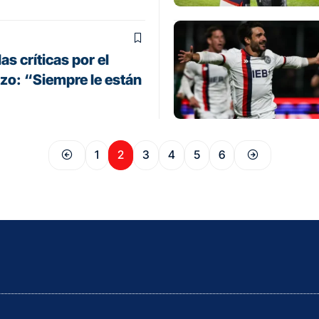
as críticas por el
zo: “Siempre le están
1
2
3
4
5
6