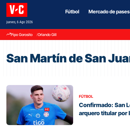
Fútbol
Mercado de pases
jueves, 6 Ago 2026
Pipo Gorosito
Orlando Gill
San Martín de San Ju
FÚTBOL
Confirmado: San L
arquero titular por 