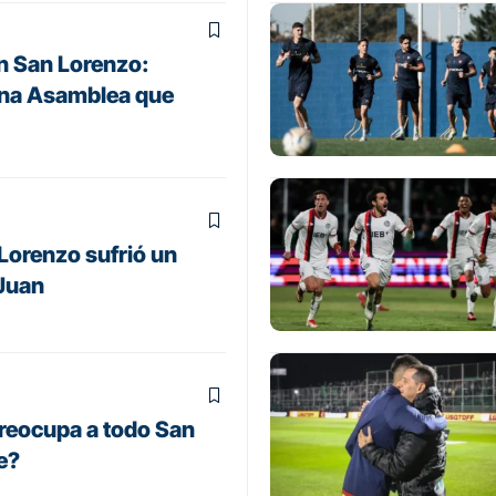
n San Lorenzo:
 una Asamblea que
Lorenzo sufrió un
 Juan
preocupa a todo San
e?