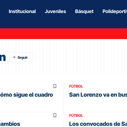
Institucional
Juveniles
Básquet
Polideport
an
FÚTBOL
 cómo sigue el cuadro
San Lorenzo va en bus
FÚTBOL
 cambios
Los convocados de Sa