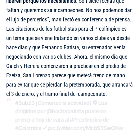
liberen porque los necesitamos
. Son siete fechas que
faltan y queremos salir campeones. No nos podemos dar
el lujo de perderlos”, manifestó en conferencia de prensa.
Las citaciones de los futbolistas para el Preolímpico es
un tema que se viene tratando en varios clubes ya desde
hace días y que Fernando Batista, su entrenador, venía
negociando con varios clubes. Ahora, el mismo día que
Gaich y Herrera comenzaron a practicar en el predio de
Ezeiza, San Lorenzo parece que meterá freno de mano
para evitar que se pierdan la pretemporada, que arrancará
el 3 de enero, y el tramo final del campeonato.
#Sub23
¡Comenzó la actividad! ⚽️ Los
dirigidos por
@bochabatista
pusieron
primera hoy de cara al
#Preolímpico
de
#Colombia
✔
pic.twitter.com/McbS5SwQXw