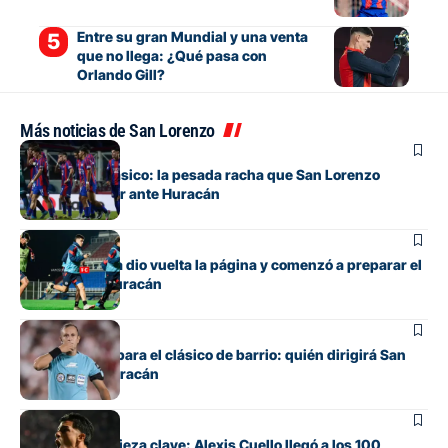
Entre su gran Mundial y una venta
que no llega: ¿Qué pasa con
Orlando Gill?
Más noticias de San Lorenzo
Fútbol
Otra vez un clásico: la pesada racha que San Lorenzo
intentará cortar ante Huracán
Fútbol
San Lorenzo ya dio vuelta la página y comenzó a preparar el
clásico ante Huracán
Fútbol
Ya hay árbitro para el clásico de barrio: quién dirigirá San
Lorenzo vs. Huracán
Fútbol
De apuesta a pieza clave: Alexis Cuello llegó a los 100