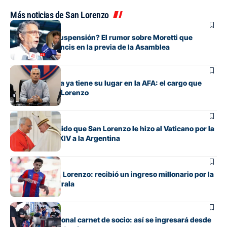
Más noticias de San Lorenzo
Institucional
¿Expulsión o suspensión? El rumor sobre Moretti que
encendió a Francis en la previa de la Asamblea
Institucional
Marcelo Culotta ya tiene su lugar en la AFA: el cargo que
ocupa por San Lorenzo
Institucional
El especial pedido que San Lorenzo le hizo al Vaticano por la
visita de León XIV a la Argentina
Institucional
Alivio para San Lorenzo: recibió un ingreso millonario por la
venta de Elian Irala
Institucional
Adiós al tradicional carnet de socio: así se ingresará desde