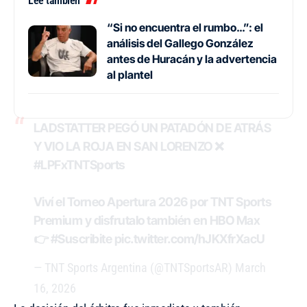
Leé también
“Si no encuentra el rumbo…”: el
análisis del Gallego González
antes de Huracán y la advertencia
al plantel
LADSTATTER PEGÓ UN PATADÓN DE ATRÁS
Y VIO LA ROJA EN SAN LORENZO ❌
#LPFxTNTSports
Viví el Torneo Apertura 2026 por TNT Sports
Premium y disfrutalo también en HBO Max
👉
#Suscribite
pic.twitter.com/hJKXfrXacU
— TNT Sports Argentina (@TNTSportsAR)
March
16, 2026