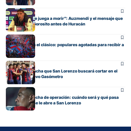
Fútbol
“Cada pelota se juega a morir”: Auzmendi y el mensaje que
transmitió de Gorosito antes de Huracán
Fútbol
Boedo ya juega el clásico: populares agotadas para recibir a
Huracán
Fútbol
La incómoda racha que San Lorenzo buscará cortar en el
clásico del Nuevo Gasómetro
Fútbol
Barrios tiene fecha de operación: cuándo será y qué pasa
con cupo que se le abre a San Lorenzo