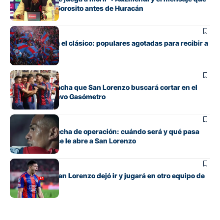
transmitió de Gorosito antes de Huracán
Fútbol
Boedo ya juega el clásico: populares agotadas para recibir a
Huracán
Fútbol
La incómoda racha que San Lorenzo buscará cortar en el
clásico del Nuevo Gasómetro
Fútbol
Barrios tiene fecha de operación: cuándo será y qué pasa
con cupo que se le abre a San Lorenzo
Fútbol
El lateral que San Lorenzo dejó ir y jugará en otro equipo de
Primera