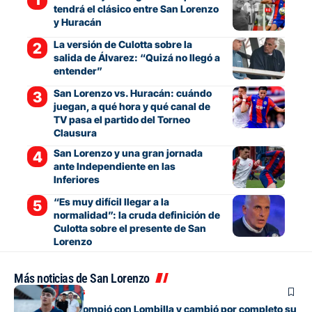
tendrá el clásico entre San Lorenzo
y Huracán
La versión de Culotta sobre la
salida de Álvarez: “Quizá no llegó a
entender”
San Lorenzo vs. Huracán: cuándo
juegan, a qué hora y qué canal de
TV pasa el partido del Torneo
Clausura
San Lorenzo y una gran jornada
ante Independiente en las
Inferiores
“Es muy difícil llegar a la
normalidad”: la cruda definición de
Culotta sobre el presente de San
Lorenzo
Más noticias de San Lorenzo
Mercado de pases
El juvenil que rompió con Lombilla y cambió por completo su