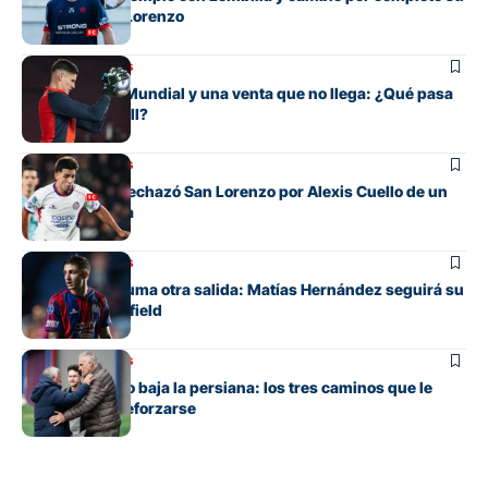
futuro en San Lorenzo
Mercado de pases
Entre su gran Mundial y una venta que no llega: ¿Qué pasa
con Orlando Gill?
Mercado de pases
La oferta que rechazó San Lorenzo por Alexis Cuello de un
club de España
Mercado de pases
San Lorenzo suma otra salida: Matías Hernández seguirá su
carrera en Banfield
Mercado de pases
San Lorenzo no baja la persiana: los tres caminos que le
quedan para reforzarse