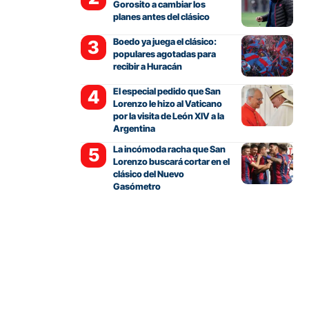
Gorosito a cambiar los
planes antes del clásico
Boedo ya juega el clásico:
populares agotadas para
recibir a Huracán
El especial pedido que San
Lorenzo le hizo al Vaticano
por la visita de León XIV a la
Argentina
La incómoda racha que San
Lorenzo buscará cortar en el
clásico del Nuevo
Gasómetro