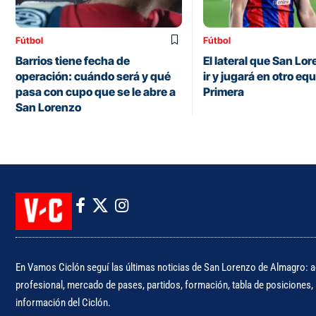
Fútbol
Fútbol
Barrios tiene fecha de
El lateral que San Lo
operación: cuándo será y qué
ir y jugará en otro eq
pasa con cupo que se le abre a
Primera
San Lorenzo
En Vamos Ciclón seguí las últimas noticias de San Lorenzo de Almagro: ac
profesional, mercado de pases, partidos, formación, tabla de posiciones, i
información del Ciclón.