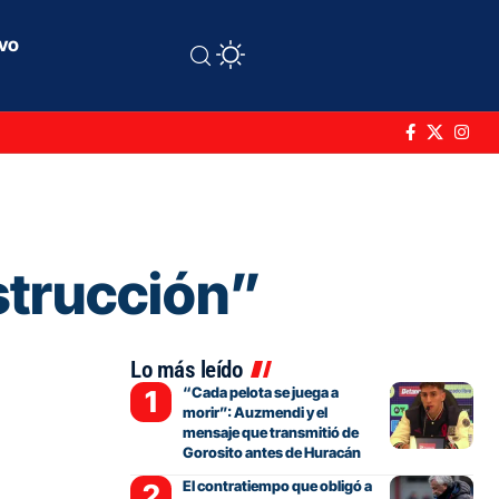
ivo
strucción”
Lo más leído
“Cada pelota se juega a
morir”: Auzmendi y el
mensaje que transmitió de
Gorosito antes de Huracán
El contratiempo que obligó a