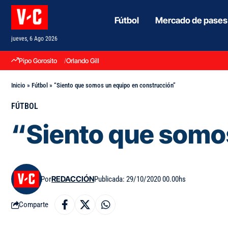
Fútbol
Mercado de pases
jueves, 6 Ago 2026
Pipo Gorosito
Orlando Gill
Inicio
»
Fútbol
»
“Siento que somos un equipo en construcción”
FÚTBOL
“Siento que somo
Por
REDACCIÓN
Publicada: 29/10/2020 00.00hs
Comparte