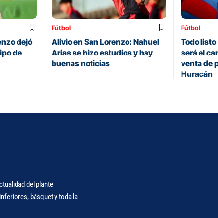
Fútbol
Fútbol
renzo dejó
Alivio en San Lorenzo: Nahuel
Todo listo 
uipo de
Arias se hizo estudios y hay
será el ca
buenas noticias
venta de 
Huracán
tualidad del plantel
nferiores, básquet y toda la