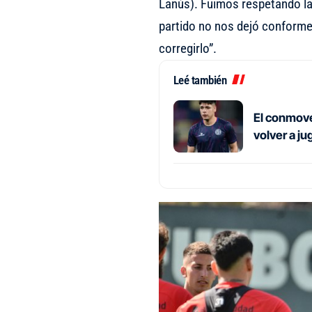
Lanús). Fuimos respetando la 
partido no nos dejó conform
corregirlo”.
Leé también
El conmove
volver a j