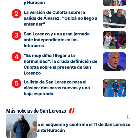
y Huracán
La versión de Culotta sobre la
salida de Álvarez: “Quizá no llegó a
entender”
San Lorenzo y una gran jornada
ante Independiente en las
Inferiores
“Es muy difícil llegar a la
normalidad”: la cruda definición de
Culotta sobre el presente de San
Lorenzo
La lista de San Lorenzo para el
clásico: dos caras nuevas y una
baja esperada
Más noticias de San Lorenzo
Fútbol
Gorosito cambió el esquema y confirmó el 11 de San Lorenzo
para el clásico ante Huracán