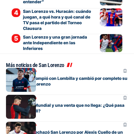
entender”
San Lorenzo vs. Huracán: cuándo
juegan, a qué hora y qué canal de
TV pasa el partido del Torneo
Clausura
San Lorenzo y una gran jornada
ante Independiente en las
Inferiores
Más noticias de San Lorenzo
Mercado de pases
El juvenil que rompió con Lombilla y cambió por completo su
futuro en San Lorenzo
Mercado de pases
Entre su gran Mundial y una venta que no llega: ¿Qué pasa
con Orlando Gill?
Mercado de pases
La oferta que rechazó San Lorenzo por Alexis Cuello de un