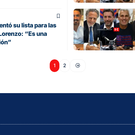
ntó su lista para las
Lorenzo: “Es una
ión”
1
2