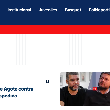
Institucional
Juveniles
Básquet
Polideport
de Agote contra
spedida