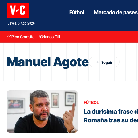
Fútbol
Mercado de pases
jueves, 6 Ago 2026
Pipo Gorosito
Orlando Gill
Manuel Agote
FÚTBOL
La durísima frase 
Romaña tras su de