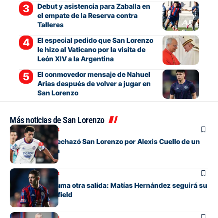
Debut y asistencia para Zaballa en
el empate de la Reserva contra
Talleres
El especial pedido que San Lorenzo
le hizo al Vaticano por la visita de
León XIV a la Argentina
El conmovedor mensaje de Nahuel
Arias después de volver a jugar en
San Lorenzo
Más noticias de San Lorenzo
Mercado de pases
La oferta que rechazó San Lorenzo por Alexis Cuello de un
club de España
Mercado de pases
San Lorenzo suma otra salida: Matías Hernández seguirá su
carrera en Banfield
Mercado de pases