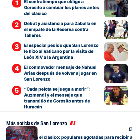
El contratiempo que obligó a
Gorosito a cambiar los planes antes
del clásico
Debut y asistencia para Zaballa en
el empate de la Reserva contra
Talleres
El especial pedido que San Lorenzo
le hizo al Vaticano por la visita de
León XIV a la Argentina
El conmovedor mensaje de Nahuel
Arias después de volver a jugar en
San Lorenzo
“Cada pelota se juega a morir”:
Auzmendi y el mensaje que
transmitió de Gorosito antes de
Huracán
Más noticias de San Lorenzo
Fútbol
Boedo ya juega el clásico: populares agotadas para recibir a