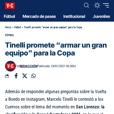
Fútbol
Mercado de pases
Institucional
Juveniles
Inicio
»
Fútbol
»
Tinelli promete “armar un gran equipo” para la Copa
FÚTBOL
Tinelli promete “armar un gran
equipo” para la Copa
REDACCIÓN
Por
Publicada: 24/01/2021 00.00hs
Además de responder
algunas preguntas sobre la Vuelta
a Boedo
en Instagram, Marcelo Tinelli le contestó a los
Cuervos sobre el tema del momento en
San Lorenzo:
la