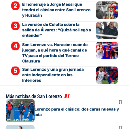
El homenaje a Jorge Messi que
tendrá el clásico entre San Lorenzo
y Huracán
La versión de Culotta sobre la
salida de Álvarez: “Quizá no llegó a
entender”
San Lorenzo vs. Huracán: cuándo
juegan, a qué hora y qué canal de
TV pasa el partido del Torneo
Clausura
San Lorenzo y una gran jornada
ante Independiente en las
Inferiores
Más noticias de San Lorenzo
Fútbol
La lista de San Lorenzo para el clásico: dos caras nuevas y
una baja esperada
Fútbol