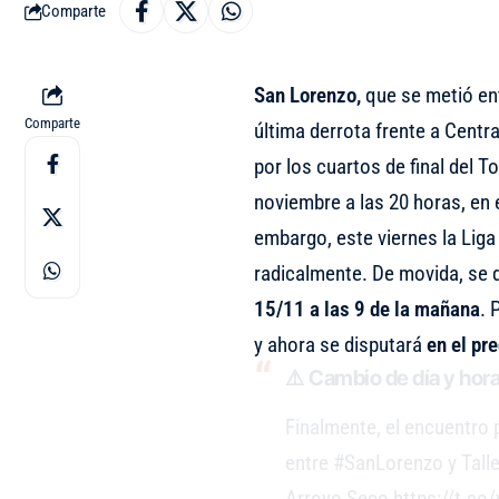
Comparte
San Lorenzo,
que se metió ent
Comparte
última derrota frente a Centr
por los cuartos de final del 
noviembre a las 20 horas, en 
embargo, este viernes la Lig
radicalmente. De movida, se
15/11 a las 9 de la mañana
. 
y ahora se disputará
en el pre
⚠️ Cambio de día y hora
Finalmente, el encuentro p
entre
#SanLorenzo
y Tall
Arroyo Seco
https://t.c