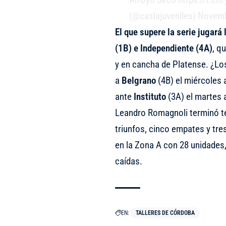
(@caslajuveniles)
Novemb
El que supere la serie jugará
(1B) e Independiente (4A)
, q
y en cancha de Platense. ¿Lo
a
Belgrano
(4B) el miércoles 
ante
Instituto
(3A) el martes a
Leandro Romagnoli terminó te
triunfos, cinco empates y tr
en la Zona A con 28 unidades,
caídas.
EN:
TALLERES DE CÓRDOBA