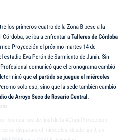
re los primeros cuatro de la Zona B pese a la
al Córdoba, se iba a enfrentar a
Talleres de
Córdoba
Torneo Proyección el próximo martes 14 de
el estadio Eva Perón de Sarmiento de Junín. Sin
a Profesional comunicó que el cronograma cambió
 determinó que
el partido se juegue el miércoles
Pero no solo eso, sino que la sede también cambió
dio de Arroyo Seco de Rosario Central
.
rio
or los cuartos de final de la
#CopaProyección
eres se disputará el miércoles, desde las 9, en
o/yW6ED355pw
— CASLA Juveniles