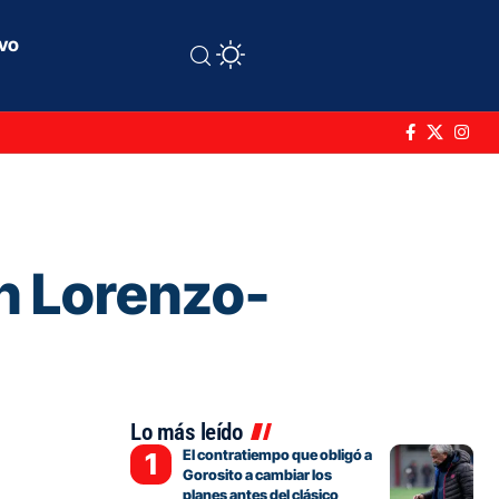
ivo
an Lorenzo-
Lo más leído
El contratiempo que obligó a
Gorosito a cambiar los
planes antes del clásico