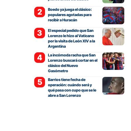
Boedo ya juega el clásico:
populares agotadas para
recibir a Huracán
El especial pedido que San
Lorenzo le hizo al Vaticano
por la visita de León XIV a la
Argentina
La incómoda racha que San
Lorenzo buscará cortar en el
clásico del Nuevo
Gasómetro
Barrios tiene fecha de
operación: cuándo será y
qué pasa con cupo que se le
abre a San Lorenzo