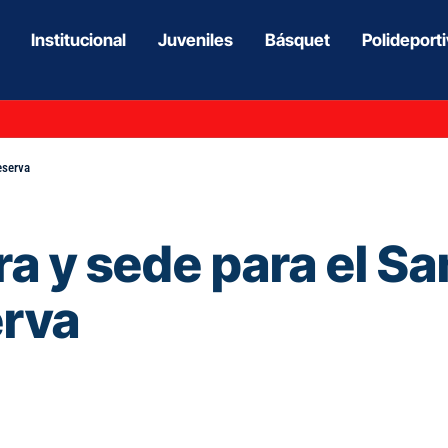
Institucional
Juveniles
Básquet
Polideport
eserva
ra y sede para el S
erva