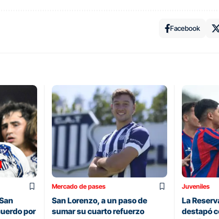
Facebook
Mercado de pases
Juveniles
 San
San Lorenzo, a un paso de
La Reserv
cuerdo por
sumar su cuarto refuerzo
destapó c