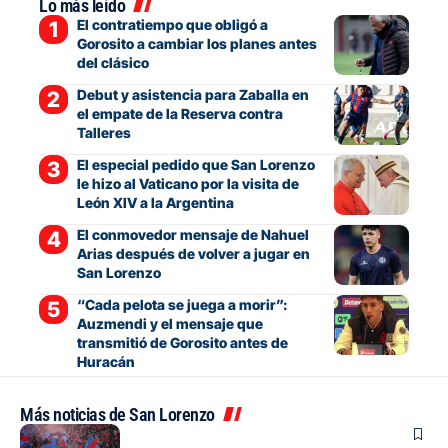
Lo más leído
El contratiempo que obligó a
Gorosito a cambiar los planes antes
del clásico
Debut y asistencia para Zaballa en
el empate de la Reserva contra
Talleres
El especial pedido que San Lorenzo
le hizo al Vaticano por la visita de
León XIV a la Argentina
El conmovedor mensaje de Nahuel
Arias después de volver a jugar en
San Lorenzo
“Cada pelota se juega a morir”:
Auzmendi y el mensaje que
transmitió de Gorosito antes de
Huracán
Más noticias de San Lorenzo
Fútbol