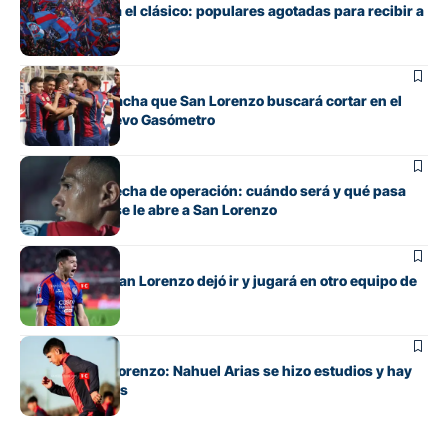
Boedo ya juega el clásico: populares agotadas para recibir a
Huracán
Fútbol
La incómoda racha que San Lorenzo buscará cortar en el
clásico del Nuevo Gasómetro
Fútbol
Barrios tiene fecha de operación: cuándo será y qué pasa
con cupo que se le abre a San Lorenzo
Fútbol
El lateral que San Lorenzo dejó ir y jugará en otro equipo de
Primera
Fútbol
Alivio en San Lorenzo: Nahuel Arias se hizo estudios y hay
buenas noticias