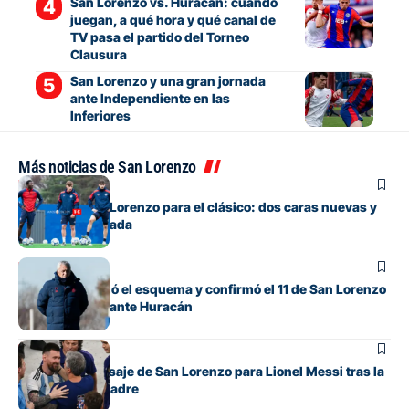
San Lorenzo vs. Huracán: cuándo
juegan, a qué hora y qué canal de
TV pasa el partido del Torneo
Clausura
San Lorenzo y una gran jornada
ante Independiente en las
Inferiores
Más noticias de San Lorenzo
Fútbol
La lista de San Lorenzo para el clásico: dos caras nuevas y
una baja esperada
Fútbol
Gorosito cambió el esquema y confirmó el 11 de San Lorenzo
para el clásico ante Huracán
Fútbol
El sentido mensaje de San Lorenzo para Lionel Messi tras la
muerte de su padre